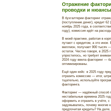
Отражение факторин
проводки и нюанс
В бухгалтерии факторинг отража
(поступление денег), кредит 62 
ноябрь 2025 года, в соответств
году), комиссия идёт на расход
В моей практике, работая в кор
путают с кредитом, а это иное.
миллион, получает 900 тысяч —
остаток. Честно говоря, в 2025
упростилось, но требует вниман
2024 году ввела факторинг — б
оптимизированы.
Ещё один кейс: в 2025 году пр
отразить комиссию — итог, штр
тщательно, используйте прогр
факторинга.
Факторинг — надёжный способ п
нестабильные времена 2025 года
оформить и отразить в учёте, с
задумывались, почему многие к
предпочитая кредиты? На деле,