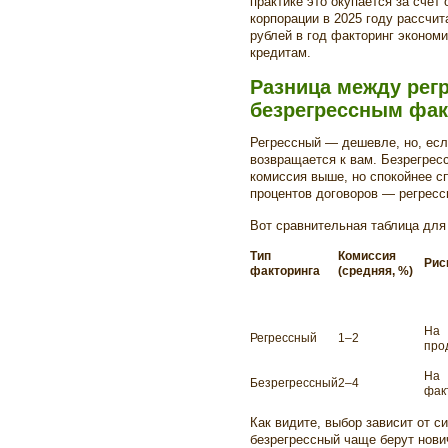
практике это окупается за счёт
корпорации в 2025 году рассчи
рублей в год факторинг экономи
кредитам.
Разница между рег
безрегрессным фак
Регрессный — дешевле, но, если
возвращается к вам. Безрегрес
комиссия выше, но спокойнее сп
процентов договоров — регресс
Вот сравнительная таблица для
Тип
Комиссия
Рис
факторинга
(средняя, %)
На
Регрессный
1–2
про
На
Безрегрессный
2–4
фак
Как видите, выбор зависит от с
безрегрессный чаще берут нови