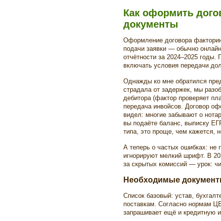
Как оформить дого
документы
Оформление договора факторин
подачи заявки — обычно онлай
отчётности за 2024–2025 годы.
включать условия передачи долг
Однажды ко мне обратился пред
страдала от задержек, мы разо
дебитора (фактор проверяет пл
передача инвойсов. Договор офо
видел: многие забывают о нота
вы подаёте баланс, выписку ЕГР
типа, это проще, чем кажется, н
А теперь о частых ошибках: не
игнорируют мелкий шрифт. В 202
за скрытых комиссий — урок: ч
Необходимые документ
Список базовый: устав, бухгалт
поставкам. Согласно нормам ЦБ
запрашивает ещё и кредитную 