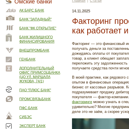
Омские банки
Главная
|
Статьи
АК БАРС БАНК
14.11.2025
Факторинг про
БАНК "ЗАПАДНЫЙ"
как работает 
БАНК "ФК ОТКРЫТИЕ"
БАНК ЖИЛИЩНОГО
ФИНАНСИРОВАНИЯ
Факторинг — это финансовый ин
получать деньги за поставленны
ВНЕШПРОМБАНК
дожидаясь оплаты от покупател
товар, а клиент обещает запла
ГЕНБАНК
переложить эту задолженность 
получаете средства почти мгно
ДОПОЛНИТЕЛЬНЫЙ
ОФИС ПРИМСОЦБАНКА
(ЦО УЛ. МАРШАЛА
В моей практике, как рядового 
ЖУКОВА, 74/1)
опытом в финансовых операция
бизнес от кассовых разрывов. К
ПАО "ПЛЮС БАНК"
подразумевает продажу дебито
покупателя — фактор-компании. 
ПРОМСВЯЗЬБАНК
факторинге
можно узнать в спец
удивительно? Многие предприни
ПФС-БАНК
деле это не заём, а скорее уск
СИБЭС
ЭКСПЕРТ БАНК