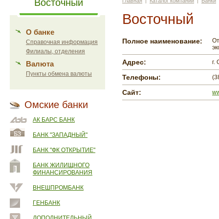
Восточный
Главная
|
Каталог компаний
|
Банки
Восточный
О банке
Полное наименование:
От
Справочная информация
эк
Филиалы, отделения
Адрес:
г.
Валюта
Пункты обмена валюты
Телефоны:
(3
Сайт:
ww
Омские банки
АК БАРС БАНК
БАНК "ЗАПАДНЫЙ"
БАНК "ФК ОТКРЫТИЕ"
БАНК ЖИЛИЩНОГО
ФИНАНСИРОВАНИЯ
ВНЕШПРОМБАНК
ГЕНБАНК
ДОПОЛНИТЕЛЬНЫЙ