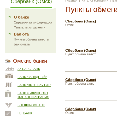
Сбербанк (Омск)
Главная
|
Каталог компаний
|
Ба
Пункты обмен
О банке
Сбербанк (Омск)
Справочная информация
Офис
Филиалы, отделения
Валюта
Пункты обмена валюты
Банкоматы
Сбербанк (Омск)
Пункт обмена валют
Омские банки
АК БАРС БАНК
БАНК "ЗАПАДНЫЙ"
Сбербанк (Омск)
Пункт обмена валют
БАНК "ФК ОТКРЫТИЕ"
БАНК ЖИЛИЩНОГО
ФИНАНСИРОВАНИЯ
ВНЕШПРОМБАНК
Сбербанк (Омск)
Офис
ГЕНБАНК