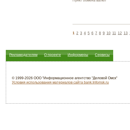
Пункт обмена валют
1
2
3
4
5
6
7
8
9
10
11
12
13
Рекламодателям
О проекте
Информеры
Сервисы
© 1999-2026 ООО "Информационное агентство "Деловой Омск"
Условия использования материалов сайта bank.Infomsk.ru