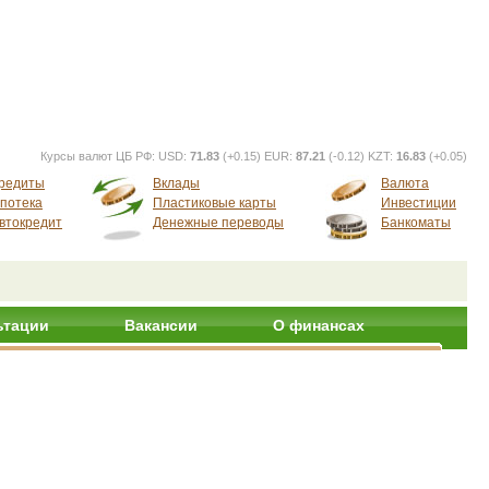
Курсы валют ЦБ РФ:
USD:
71.83
(+0.15) EUR:
87.21
(-0.12) KZT:
16.83
(+0.05)
редиты
Вклады
Валюта
потека
Пластиковые карты
Инвестиции
втокредит
Денежные переводы
Банкоматы
ьтации
Вакансии
О финансах