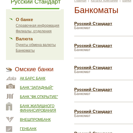
Русский Стандарт
Главная
|
Каталог компаний
|
Банки
Банкоматы
О банке
Русский Стандарт
Справочная информация
Банкомат
Филиалы, отделения
Валюта
Пункты обмена валюты
Русский Стандарт
Банкомат
Банкоматы
Русский Стандарт
Омские банки
Банкомат
АК БАРС БАНК
БАНК "ЗАПАДНЫЙ"
Русский Стандарт
Банкомат
БАНК "ФК ОТКРЫТИЕ"
БАНК ЖИЛИЩНОГО
ФИНАНСИРОВАНИЯ
Русский Стандарт
Банкомат
ВНЕШПРОМБАНК
ГЕНБАНК