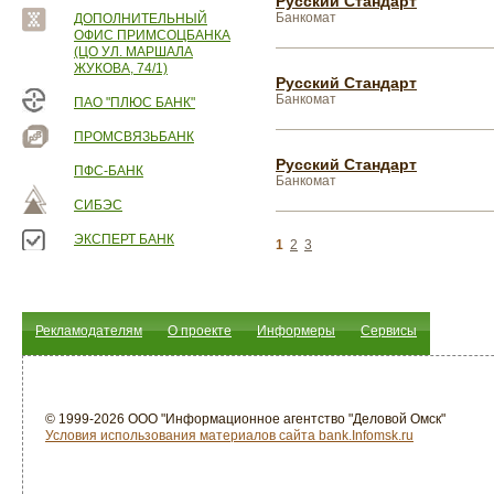
Русский Стандарт
Банкомат
ДОПОЛНИТЕЛЬНЫЙ
ОФИС ПРИМСОЦБАНКА
(ЦО УЛ. МАРШАЛА
ЖУКОВА, 74/1)
Русский Стандарт
Банкомат
ПАО "ПЛЮС БАНК"
ПРОМСВЯЗЬБАНК
Русский Стандарт
ПФС-БАНК
Банкомат
СИБЭС
ЭКСПЕРТ БАНК
1
2
3
Рекламодателям
О проекте
Информеры
Сервисы
© 1999-2026 ООО "Информационное агентство "Деловой Омск"
Условия использования материалов сайта bank.Infomsk.ru