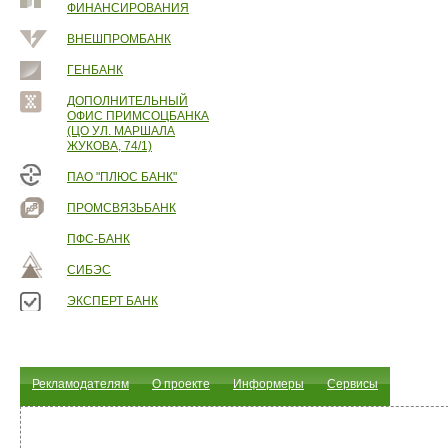
ФИНАНСИРОВАНИЯ
ВНЕШПРОМБАНК
ГЕНБАНК
ДОПОЛНИТЕЛЬНЫЙ
ОФИС ПРИМСОЦБАНКА
(ЦО УЛ. МАРШАЛА
ЖУКОВА, 74/1)
ПАО "ПЛЮС БАНК"
ПРОМСВЯЗЬБАНК
ПФС-БАНК
СИБЭС
ЭКСПЕРТ БАНК
Рекламодателям
О проекте
Информеры
Сервисы