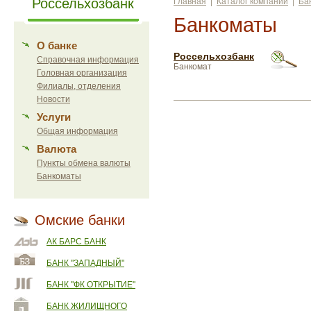
Россельхозбанк
Главная
|
Каталог компаний
|
Ба
Банкоматы
О банке
Россельхозбанк
Справочная информация
Банкомат
Головная организация
Филиалы, отделения
Новости
Услуги
Общая информация
Валюта
Пункты обмена валюты
Банкоматы
Омские банки
АК БАРС БАНК
БАНК "ЗАПАДНЫЙ"
БАНК "ФК ОТКРЫТИЕ"
БАНК ЖИЛИЩНОГО