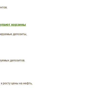
нтов.
тупают корзины
сируемые депозиты,
руемых депозитов.
к росту цены на нефть,