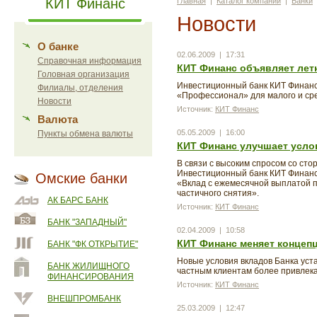
КИТ Финанс
Главная
|
Каталог компаний
|
Банки
Новости
О банке
02.06.2009 | 17:31
Справочная информация
КИТ Финанс объявляет лет
Головная организация
Инвестиционный банк КИТ Финанс 
Филиалы, отделения
«Профессионал» для малого и ср
Новости
Источник:
КИТ Финанс
Валюта
05.05.2009 | 16:00
Пункты обмена валюты
КИТ Финанс улучшает усло
В связи с высоким спросом со ст
Инвестиционный банк КИТ Финанс 
Омские банки
«Вклад с ежемесячной выплатой 
частичного снятия».
АК БАРС БАНК
Источник:
КИТ Финанс
БАНК "ЗАПАДНЫЙ"
02.04.2009 | 10:58
КИТ Финанс меняет концепц
БАНК "ФК ОТКРЫТИЕ"
Новые условия вкладов Банка уст
БАНК ЖИЛИЩНОГО
частным клиентам более привлека
ФИНАНСИРОВАНИЯ
Источник:
КИТ Финанс
ВНЕШПРОМБАНК
25.03.2009 | 12:47