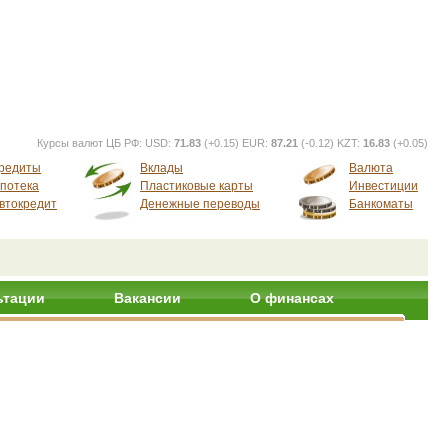
Курсы валют ЦБ РФ:
USD:
71.83
(+0.15) EUR:
87.21
(-0.12) KZT:
16.83
(+0.05)
редиты
Вклады
Валюта
потека
Пластиковые карты
Инвестиции
втокредит
Денежные переводы
Банкоматы
ьтации
Вакансии
О финансах