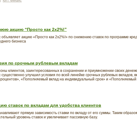
|
КИТ Финанс
нюю акцию “Просто как 2х2%!”
объявляет акцию «Просто как 2х2%!» по снижению ставок по программе кре
еднего бизнеса
вия по срочным рублевым вкладам
ороны клиентов, заинтересованных в сохранении и приумножении своих денеж
существенно улучшил условия по всей линейке срочных рублевых вкладов, в
процентов», «Пополняемый вклад на индивидуальный срок» и «Пополняемый 
ию ставок по вкладам для удобства клиентов
анавливают прямую зависимость ставки по вкладу от его суммы. Таким образо
тельный уровень ставок и увеличивает пассивную базу.