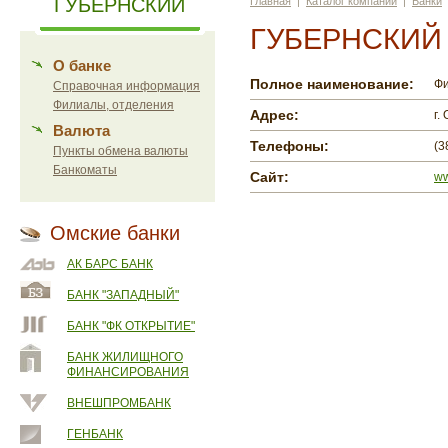
ГУБЕРНСКИЙ
Главная
|
Каталог компаний
|
Банки
ГУБЕРНСКИЙ
О банке
Полное наименование:
Ф
Справочная информация
Филиалы, отделения
Адрес:
г.
Валюта
Телефоны:
(3
Пункты обмена валюты
Банкоматы
Сайт:
ww
Омские банки
АК БАРС БАНК
БАНК "ЗАПАДНЫЙ"
БАНК "ФК ОТКРЫТИЕ"
БАНК ЖИЛИЩНОГО
ФИНАНСИРОВАНИЯ
ВНЕШПРОМБАНК
ГЕНБАНК