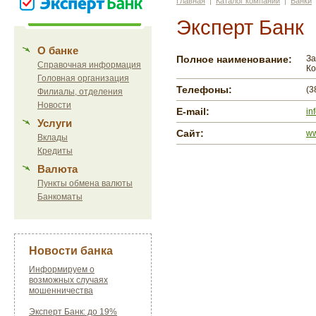
Главная
|
Каталог компаний
|
Банки
Эксперт Банк
О банке
Полное наименование:
За
Справочная информация
Ко
Головная организация
Телефоны:
(3
Филиалы, отделения
Новости
E-mail:
in
Услуги
Сайт:
ww
Вклады
Кредиты
Валюта
Пункты обмена валюты
Банкоматы
Новости банка
Информируем о
возможных случаях
мошенничества
Эксперт Банк: до 19%