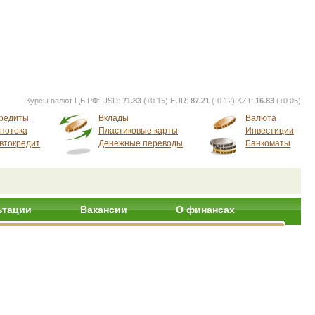
Курсы валют ЦБ РФ:
USD:
71.83
(+0.15) EUR:
87.21
(-0.12) KZT:
16.83
(+0.05)
редиты
Вклады
Валюта
потека
Пластиковые карты
Инвестиции
втокредит
Денежные переводы
Банкоматы
ьтации
Вакансии
О финансах