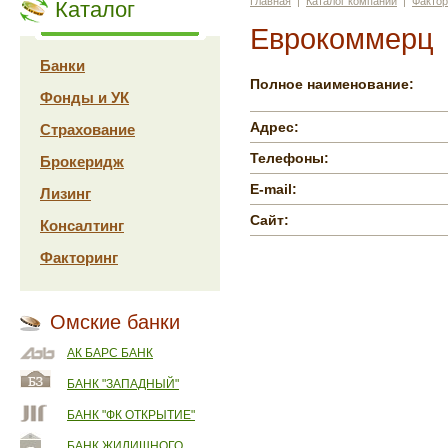
Главная
|
Каталог компаний
|
Фактор
Каталог
Еврокоммерц
Банки
Полное наименование:
Фонды и УК
Адрес:
Страхование
Телефоны:
Брокеридж
E-mail:
Лизинг
Сайт:
Консалтинг
Факторинг
Омские банки
АК БАРС БАНК
БАНК "ЗАПАДНЫЙ"
БАНК "ФК ОТКРЫТИЕ"
БАНК ЖИЛИЩНОГО