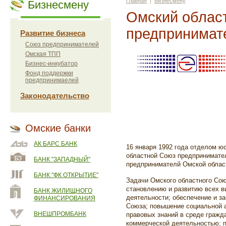
Главная
|
Бизнесмену
Бизнесмену
Омский облас
предпринимат
Развитие бизнеса
Союз предпринимателей
Омская ТПП
Бизнес-инкубатор
Фонд поддержки
предпринимаелей
Законодательство
Омские банки
АК БАРС БАНК
16 января 1992 года отделом ю
областной Союз предпринимател
БАНК "ЗАПАДНЫЙ"
предпринимателй Омской облас
БАНК "ФК ОТКРЫТИЕ"
Задачи Омского областного Сою
становлению и развитию всех 
БАНК ЖИЛИЩНОГО
деятельности; обеспечение и за
ФИНАНСИРОВАНИЯ
Союза; повышение социальной а
ВНЕШПРОМБАНК
правовых знаний в среде гражд
коммерческой деятельностью; 