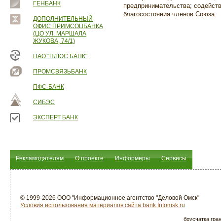
ГЕНБАНК
предпринимательства; содейст
благосостояния членов Союза.
ДОПОЛНИТЕЛЬНЫЙ
ОФИС ПРИМСОЦБАНКА
(ЦО УЛ. МАРШАЛА
ЖУКОВА, 74/1)
ПАО "ПЛЮС БАНК"
ПРОМСВЯЗЬБАНК
ПФС-БАНК
СИБЭС
ЭКСПЕРТ БАНК
Рекламодателям
О проекте
Информеры
Сервисы
© 1999-2026 ООО "Информационное агентство "Деловой Омск"
Условия использования материалов сайта bank.Infomsk.ru
брусчатка гра