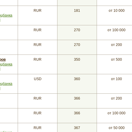
RUR
181
от 10 000
оцбанка
]
RUR
270
от 100 000
RUR
270
от 200
ров
RUR
350
от 500
оцбанка
]
USD
360
от 100
оцбанка
]
RUR
366
от 200
RUR
366
от 100 000
RUR
367
от 50 000