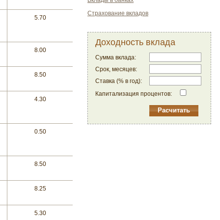
Вклады в банках
Страхование вкладов
5.70
Доходность вклада
8.00
Сумма вклада:
Срок, месяцев:
8.50
Ставка (% в год):
Капитализация процентов:
4.30
0.50
8.50
8.25
5.30