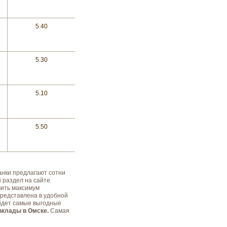
5.40
5.30
5.10
5.50
анки предлагают сотни
 раздел на сайте
чить максимум
редставлена в удобной
йдет самые выгодные
вклады в Омске.
Самая