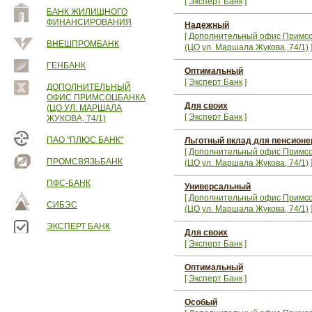
[
Эксперт Банк
]
БАНК ЖИЛИЩНОГО
ФИНАНСИРОВАНИЯ
Надежный
[
Дополнительный офис Примс
ВНЕШПРОМБАНК
(ЦО ул. Маршала Жукова, 74/1)
ГЕНБАНК
Оптимальный
[
Эксперт Банк
]
ДОПОЛНИТЕЛЬНЫЙ
ОФИС ПРИМСОЦБАНКА
Для своих
(ЦО УЛ. МАРШАЛА
[
Эксперт Банк
]
ЖУКОВА, 74/1)
ПАО "ПЛЮС БАНК"
Льготный вклад для пенсионе
[
Дополнительный офис Примс
ПРОМСВЯЗЬБАНК
(ЦО ул. Маршала Жукова, 74/1)
ПФС-БАНК
Универсальный
[
Дополнительный офис Примс
СИБЭС
(ЦО ул. Маршала Жукова, 74/1)
ЭКСПЕРТ БАНК
Для своих
[
Эксперт Банк
]
Оптимальный
[
Эксперт Банк
]
Особый