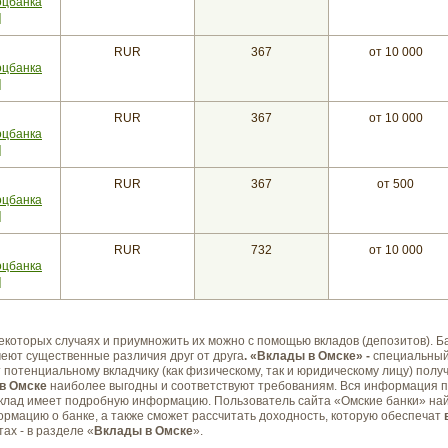
оцбанка
]
RUR
367
от 10 000
оцбанка
]
RUR
367
от 10 000
оцбанка
]
RUR
367
от 500
оцбанка
]
RUR
732
от 10 000
оцбанка
]
екоторых случаях и приумножить их можно с помощью вкладов (депозитов).
Б
еют существенные различия друг от друга
. «Вклады в Омске» -
специальный
 потенциальному вкладчику (как физическому, так и юридическому лицу) полу
в Омске
наиболее выгодны и соответствуют требованиям. Вся информация п
вклад имеет подробную информацию. Пользователь сайта «Омские банки» на
рмацию о банке, а также сможет рассчитать доходность, которую обеспечат
ах - в разделе «
Вклады в Омске
».