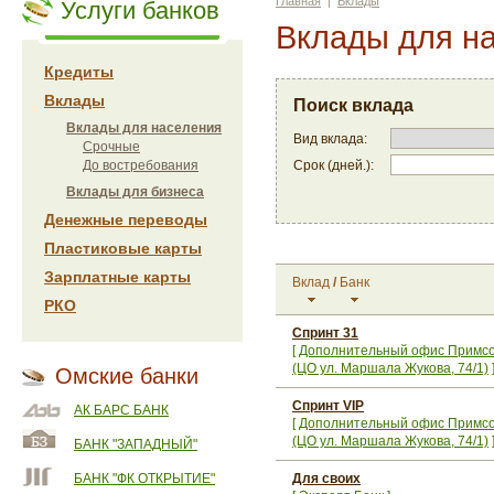
Главная
|
Вклады
Услуги банков
Вклады для н
Кредиты
Вклады
Поиск вклада
Вклады для населения
Вид вклада:
Срочные
Срок (дней.):
До востребования
Вклады для бизнеса
Денежные переводы
Пластиковые карты
Зарплатные карты
Вклад
/
Банк
РКО
Спринт 31
[
Дополнительный офис Примс
(ЦО ул. Маршала Жукова, 74/1)
Омские банки
Спринт VIP
АК БАРС БАНК
[
Дополнительный офис Примс
(ЦО ул. Маршала Жукова, 74/1)
БАНК "ЗАПАДНЫЙ"
БАНК "ФК ОТКРЫТИЕ"
Для своих