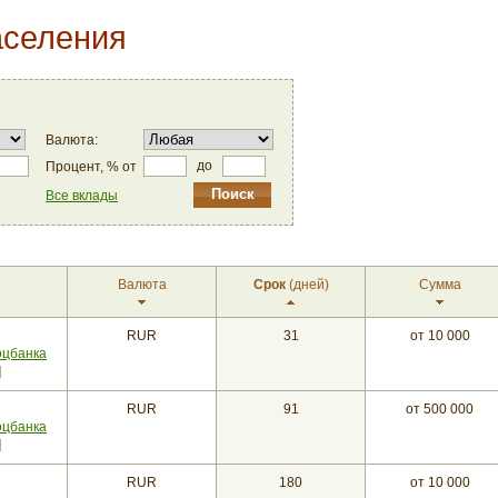
аселения
Валюта:
до
Процент, % от
Все вклады
Валюта
Срок
(дней)
Сумма
RUR
31
от 10 000
оцбанка
]
RUR
91
от 500 000
оцбанка
]
RUR
180
от 10 000