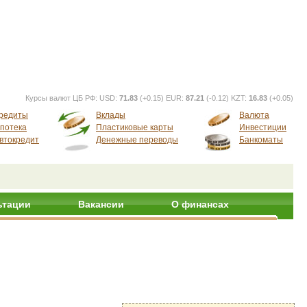
Курсы валют ЦБ РФ:
USD:
71.83
(+0.15) EUR:
87.21
(-0.12) KZT:
16.83
(+0.05)
редиты
Вклады
Валюта
потека
Пластиковые карты
Инвестиции
втокредит
Денежные переводы
Банкоматы
ьтации
Вакансии
О финансах