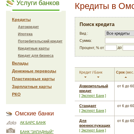
Услуги банков
Кредиты в Ом
Кредиты
Поиск кредита
Автокредит
Вид :
Ипотека
Сумма:
Потребительский кредит
до
Процент, % от
Кредитные карты
Кредит для бизнеса
Вклады
Денежные переводы
Кредит
/
Банк
Срок
(мес.
Пластиковые карты
Зарплатные карты
Доверительный
от 6
до 6
кредит
РКО
[
Эксперт Банк
]
Стандарт
от 6
до 6
[
Эксперт Банк
]
Омские банки
Для
от 6
до 6
АК БАРС БАНК
военнослужащих
[
Эксперт Банк
]
БАНК "ЗАПАДНЫЙ"