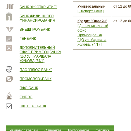
Универсальный
от 12
до 6
БАНК "ФК ОТКРЫТИЕ"
[
Эксперт Банк
]
БАНК ЖИЛИЩНОГО
ФИНАНСИРОВАНИЯ
Кредит "Онлайн"
от 13
до 6
[
Дополнительный
ВНЕШПРОМБАНК
офис
Примсоцбанка
ГЕНБАНК
(ЦО ул. Маршала
Жукова, 74/1)
]
ДОПОЛНИТЕЛЬНЫЙ
ОФИС ПРИМСОЦБАНКА
(ЦО УЛ. МАРШАЛА
ЖУКОВА, 74/1)
ПАО "ПЛЮС БАНК"
ПРОМСВЯЗЬБАНК
ПФС-БАНК
СИБЭС
ЭКСПЕРТ БАНК
Рекламодателям
О проекте
Информеры
Сервисы