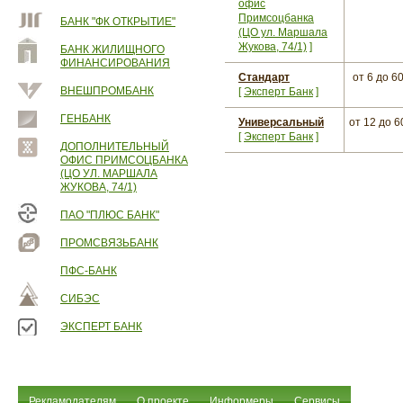
офис
Примсоцбанка
БАНК "ФК ОТКРЫТИЕ"
(ЦО ул. Маршала
Жукова, 74/1)
]
БАНК ЖИЛИЩНОГО
ФИНАНСИРОВАНИЯ
Стандарт
от 6
до 6
ВНЕШПРОМБАНК
[
Эксперт Банк
]
ГЕНБАНК
Универсальный
от 12
до 6
[
Эксперт Банк
]
ДОПОЛНИТЕЛЬНЫЙ
ОФИС ПРИМСОЦБАНКА
(ЦО УЛ. МАРШАЛА
ЖУКОВА, 74/1)
ПАО "ПЛЮС БАНК"
ПРОМСВЯЗЬБАНК
ПФС-БАНК
СИБЭС
ЭКСПЕРТ БАНК
Рекламодателям
О проекте
Информеры
Сервисы