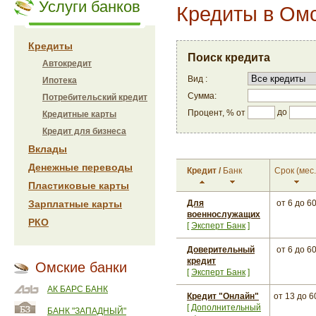
Услуги банков
Кредиты в Ом
Кредиты
Поиск кредита
Автокредит
Вид :
Ипотека
Сумма:
Потребительский кредит
до
Процент, % от
Кредитные карты
Кредит для бизнеса
Вклады
Денежные переводы
Кредит
/
Банк
Срок
(мес.
Пластиковые карты
Зарплатные карты
Для
от 6
до 6
военнослужащих
РКО
[
Эксперт Банк
]
Доверительный
от 6
до 6
кредит
Омские банки
[
Эксперт Банк
]
АК БАРС БАНК
Кредит "Онлайн"
от 13
до 6
[
Дополнительный
БАНК "ЗАПАДНЫЙ"