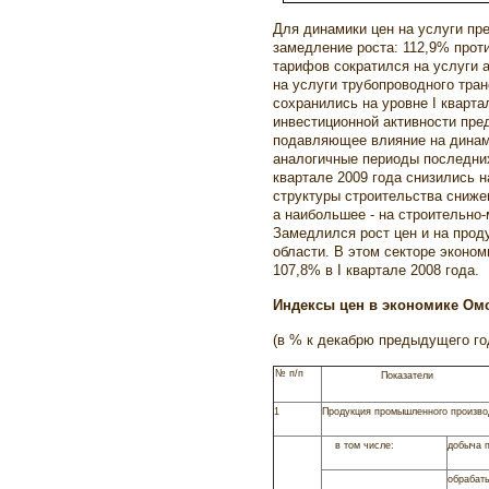
Для динамики цен на услуги пр
замедление роста: 112,9% проти
тарифов сократился на услуги а
на услуги трубопроводного тра
сохранились на уровне I кварта
инвестиционной активности пре
подавляющее влияние на динами
аналогичные периоды последних 
квартале 2009 года снизились н
структуры строительства сниже
а наибольшее - на строительно-
Замедлился рост цен и на прод
области. В этом секторе эконом
107,8% в I квартале 2008 года.
Индексы цен в экономике Ом
(в % к декабрю предыдущего го
№
п/п
Показатели
1
Продукция промышленного произво
в том числе:
добыча 
обрабат