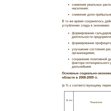
снижение реальных расп
населения;
снижение доли прибыльн
В то же время сохранялось дей
углублению спада в экономике:
формирование сальдиров
деятельности предприяти
формирование профицита
улучшение состояния ра
организациями;
сохранение позитивной д
фактора потенциального 
дальнейшем.
Основные социально-экономи
области в 2008-2009 гг.
(в % к соответствующему пери
№
п/п
Показатели