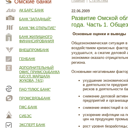
Омские банки
Главная
|
Статистика
АК БАРС БАНК
22.06.2009
Развитие Омской обл
БАНК "ЗАПАДНЫЙ"
года. Часть 1. Обще
БАНК "ФК ОТКРЫТИЕ"
Основные оценки и выводы
БАНК ЖИЛИЩНОГО
ФИНАНСИРОВАНИЯ
Общеэкономическая ситуация в 
воздействием кризисных факто
ВНЕШПРОМБАНК
ухудшаться, а сжатие деловой 
экономики оказало отрицательн
ГЕНБАНК
региона.
ДОПОЛНИТЕЛЬНЫЙ
Основными негативными фактор
ОФИС ПРИМСОЦБАНКА
(ЦО УЛ. МАРШАЛА
ухудшение экономической
ЖУКОВА, 74/1)
в деятельности предприят
рисков в деятельности ба
ПАО "ПЛЮС БАНК"
снижение деловой активн
ПРОМСВЯЗЬБАНК
предприятий и организаци
ПФС-БАНК
снижение инвестиций в о
ускорение инфляции на п
СИБЭС
цен на продукцию промыш
ЭКСПЕРТ БАНК
рост уровня безработицы;