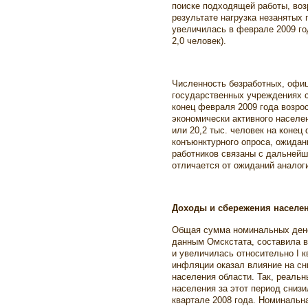
поиске подходящей работы, воз
результате нагрузка незанятых
увеличилась в феврале 2009 год
2,0 человек).
Численность безработных, офиц
государственных учреждениях с
конец февраля 2009 года возро
экономически активного населен
или 20,2 тыс. человек на конец
конъюнктурного опроса, ожидан
работников связаны с дальнейш
отличается от ожиданий аналог
Доходы и сбережения населе
Общая сумма номинальных дене
данным Омскстата, составила в 
и увеличилась относительно I к
инфляции оказал влияние на сн
населения области. Так, реал
населения за этот период снизи
квартале 2008 года. Номинальн