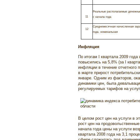
Реальные располагаемые денежны
11
с начала года
Среднемесячная начисленная зара
12
года, номинальная
Инфляция
По итогам I квартала 2009 года
повысились на 5,8% (за I кварта
инфляции в течение отчетного 
в марте прирост потребительски
январе. Одним из факторов, о
динамики цен, была девальвац
регулируемых тарифов на услуг
В целом рост цен на услуги в э
рост цен на продовольственные
начала года цены на услуги воз
квартала 2008 года на 3,1 проц
сфере сложилась под влиянием 