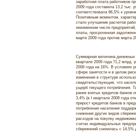
заработная плата работников п
2009 года составила 13,2 тыс. 
соответствовала 96,5% к уровн
Позитивным моментом, характе
стало улучшение расчетов рабо
неизменном числе предприятий
платы, просроченная задолженн
марте 2009 года против марта 20
Суммарная величина денежных р
квартале 2009 года 71,2 млрд. 
2008 года на 16%. В условиях 
сфере занятости и в целом рис
изменения в структуре использ
свидетельствующие, что населе
ущерб текущего потребления. Т
ранее взятых кредитов банков 
3,4% (в I квартале 2008 года о
прирост кредитов банков в пред
потребления населения поддерж
снижения других видов сбереже
расходов на покупку недвижимо
счетах индивидуальных предпр
сбережений снизилась с 14,5% 