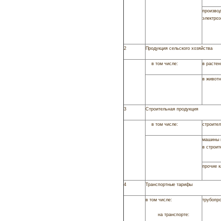
произво
электроэ
2
Продукция сельского хозяйства
в том числе:
в расте
в живот
3
Строительная продукция
в том числе:
строите
машины 
в строит
прочие к
4
Транспортные тарифы
в том числе:
трубопр
на транспорте: