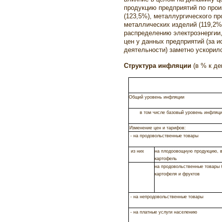
продукцию предприятий по прои
(123,5%), металлургического пр
металлических изделий (119,2%)
распределению электроэнергии, 
цен у данных предприятий (за 
деятельности) заметно ускорил
Структура инфляции
(в % к д
Общий уровень инфляции
в том числе базовый уровень инфляц
Изменение цен и тарифов:
- на продовольственные товары
из них
на плодоовощную продукцию, 
картофель
на продовольственные товары 
картофеля и фруктов
- на непродовольственные товары
- на платные услуги населению