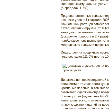
жилищно-коммунальные услуги,
(в пределах 118%).
Продовольственные товары подо
что ниже уровня I квартала 2008
Наибольший рост цен отмечался
сахар, овощи и фрукты (от 106
непродовольственной группы вы
(ускорение прироста в 2,7 раза)
наибольшее повышение цен отме
медицинские товары и печатные
Индекс цен на продукцию промы
года составил 111,0% против 108
Динамика цен производителей 
отличиями в темпах роста цен н
кризисные явления, в том числ
оказывало сдерживающее возде
производстве (индекс цен 64,2%
неметаллических и минеральных
и производстве изделий из дер
влияние в целом на динамику це