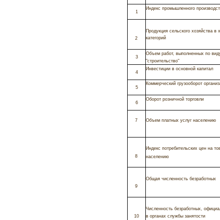
Индекс промышленного производс
1
Продукция сельского хозяйства в 
категорий
2
Объем работ, выполненных по вид
3
"строительство"
Инвестиции в основной капитал
4
Коммерческий грузооборот организ
5
Оборот розничной торговли
6
7
Объем платных услуг населению
Индекс потребительских цен на то
8
населению
Общая численность безработных
9
Численность безработных, официа
10
в органах службы занятости