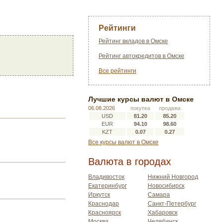
Рейтинги
Рейтинг вкладов в Омске
Рейтинг автокредитов в Омске
Все рейтинги
Лучшие курсы валют в Омске
06.08.2026
покупка
продажа
USD
81.20
85.20
EUR
94.10
98.60
KZT
0.07
0.27
Все курсы валют в Омске
Валюта в городах
Владивосток
Нижний Новгород
Екатеринбург
Новосибирск
Иркутск
Самара
Краснодар
Санкт-Петербург
Красноярск
Хабаровск
Москва
Челябинск