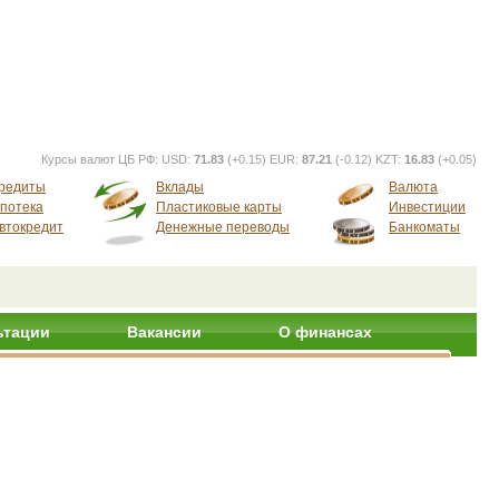
Курсы валют ЦБ РФ:
USD:
71.83
(+0.15) EUR:
87.21
(-0.12) KZT:
16.83
(+0.05)
редиты
Вклады
Валюта
потека
Пластиковые карты
Инвестиции
втокредит
Денежные переводы
Банкоматы
ьтации
Вакансии
О финансах