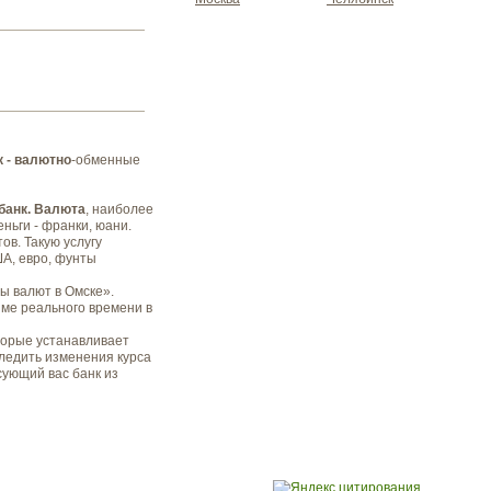
к - валютно
-обменные
банк. Валюта
, наиболее
еньги - франки, юани.
в. Такую услугу
А, евро, фунты
ы валют в Омске».
име реального времени в
торые устанавливает
следить изменения курса
сующий вас банк из