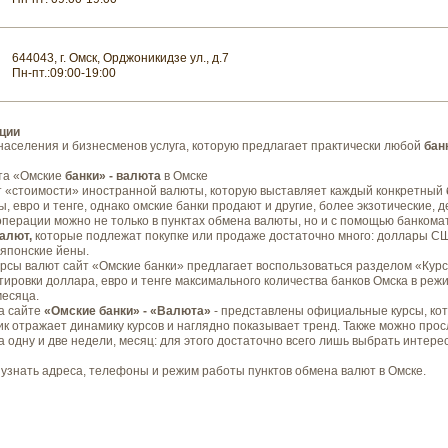
644043, г. Омск, Орджоникидзе ул., д.7
Пн-пт.:09:00-19:00
ции
аселения и бизнесменов услуга, которую предлагает практически любой
бан
та «Омские
банки» - валюта
в Омске
т «стоимости» иностранной валюты, которую выставляет каждый конкретный
, евро и тенге, однако омские банки продают и другие, более экзотические, д
ерации можно не только в пунктах обмена валюты, но и с помощью банкомато
валют,
которые подлежат покупке или продаже достаточно много: доллары СШ
 японские йены.
курсы валют сайт «Омские банки» предлагает воспользоваться разделом «Курс
ировки доллара, евро и тенге максимального количества банков Омска в реж
месяца.
а сайте
«Омские банки» - «Валюта»
- представлены официальные курсы, ко
ик отражает динамику курсов и наглядно показывает тренд. Также можно про
а одну и две недели, месяц: для этого достаточно всего лишь выбрать интере
 узнать адреса, телефоны и режим работы пунктов обмена валют в Омске.