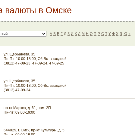
а валюты в Омске
А
Б
В
Г
Д
З
И
К
Л
М
Н
О
П
Р
С
Т
У
Ф
Х
Э
Ю
«
ул. Щербанева, 35
Пн-Пт: 10:00-18:00, Сб-Вс: выходной
(3812) 47-09-23, 47-09-24, 47-09-25
ул. Щербанева, 35
Пн-Пт: 10:00-18:00, Сб-Вс: выходной
(3812) 47-09-24
пр-кт Маркса, д. 61, пом. 2П
Пн-пт: 09:00-19:00
644029, г. Омск, пр-кт Культуры, д. 5
Пн-пт: 09:00-19:00