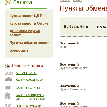
Главная
|
Валюта
Валюта
Пункты обмен
Курсы валют ЦБ РФ
Курсы валют в Омске
Выбрать банк
Динамика курсов
валют
Пункты обмена валют
Восточный
Офис
Банкоматы
Восточный
Омские банки
Пункт обмена валют
АК БАРС БАНК
БАНК "ЗАПАДНЫЙ"
Восточный
БАНК "ФК ОТКРЫТИЕ"
Пункт обмена валют
БАНК ЖИЛИЩНОГО
ФИНАНСИРОВАНИЯ
Восточный
ВНЕШПРОМБАНК