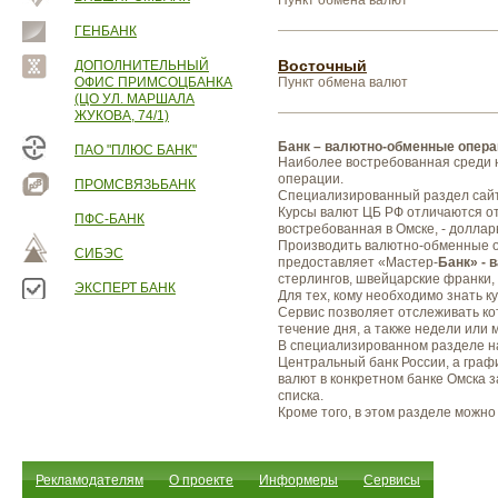
Пункт обмена валют
ГЕНБАНК
Восточный
ДОПОЛНИТЕЛЬНЫЙ
ОФИС ПРИМСОЦБАНКА
Пункт обмена валют
(ЦО УЛ. МАРШАЛА
ЖУКОВА, 74/1)
Банк – валютно-обменные опера
ПАО "ПЛЮС БАНК"
Наиболее востребованная среди н
операции.
ПРОМСВЯЗЬБАНК
Специализированный раздел сай
Курсы валют ЦБ РФ отличаются о
ПФС-БАНК
востребованная в Омске, - доллары
Производить валютно-обменные оп
СИБЭС
предоставляет «Мастер-
Банк» - 
стерлингов, швейцарские франки,
ЭКСПЕРТ БАНК
Для тех, кому необходимо знать 
Сервис позволяет отслеживать кот
течение дня, а также недели или 
В специализированном разделе н
Центральный банк России, а граф
валют в конкретном банке Омска з
списка.
Кроме того, в этом разделе можно
Рекламодателям
О проекте
Информеры
Сервисы