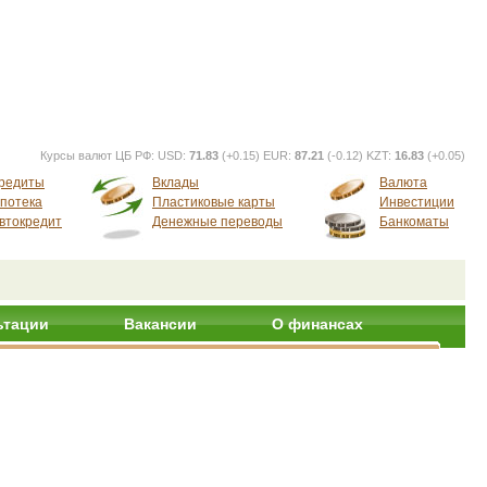
Курсы валют ЦБ РФ:
USD:
71.83
(+0.15) EUR:
87.21
(-0.12) KZT:
16.83
(+0.05)
редиты
Вклады
Валюта
потека
Пластиковые карты
Инвестиции
втокредит
Денежные переводы
Банкоматы
ьтации
Вакансии
О финансах