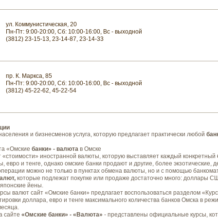
ул. Коммунистическая, 20
Пн-Пт: 9:00-20:00, Сб: 10:00-16:00, Вс - выходной
(3812) 23-15-13, 23-14-87, 23-14-33
пр. К. Маркса, 85
Пн-Пт: 9:00-20:00, Сб: 10:00-16:00, Вс - выходной
(3812) 45-22-62, 45-22-54
ции
аселения и бизнесменов услуга, которую предлагает практически любой
бан
та «Омские
банки» - валюта
в Омске
т «стоимости» иностранной валюты, которую выставляет каждый конкретный
, евро и тенге, однако омские банки продают и другие, более экзотические, д
ерации можно не только в пунктах обмена валюты, но и с помощью банкомато
валют,
которые подлежат покупке или продаже достаточно много: доллары СШ
 японские йены.
курсы валют сайт «Омские банки» предлагает воспользоваться разделом «Курс
ировки доллара, евро и тенге максимального количества банков Омска в реж
месяца.
а сайте
«Омские банки» - «Валюта»
- представлены официальные курсы, ко