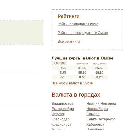
Рейтинги
Рейтинг вкладов в Омске
Рейтинг автокредитов в Омске
Все рейтинги
Лучшие курсы валют в Омске
07.08.2026
покупка
продажа
USD
81.50
85.50
EUR
95.30
99.80
KZT
0.08
0.28
Все курсы валют в Омске
Валюта в городах
Владивосток
Нижний Новгород
Екатеринбург
Новосибирск
Иркутск
Самара
Краснодар
Санкт-Петербург
Красноярск
Хабаровск
Москва
Челябинск