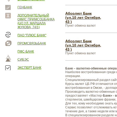
ГЕНБАНК
Абсолют Банк
ДОПОЛНИТЕЛЬНЫЙ
(ул.10 лет Октября,
ОФИС ПРИМСОЦБАНКА
43 )
(ЦО УЛ. МАРШАЛА
Пункт обмена валют
ЖУКОВА, 74/1)
ПАО "ПЛЮС БАНК"
Абсолют Банк
ПРОМСВЯЗЬБАНК
(ул.10 лет Октября,
43 )
ПФС-БАНК
Пункт обмена валют
СИБЭС
ЭКСПЕРТ БАНК
Банк – валютно-обменные опера
Наиболее востребованная среди н
операции.
Специализированный раздел сай
Курсы валют ЦБ РФ отличаются о
востребованная в Омске, - доллары
Производить валютно-обменные оп
предоставляет «Мастер-
Банк» - 
стерлингов, швейцарские франки,
Для тех, кому необходимо знать 
Сервис позволяет отслеживать кот
течение дня, а также недели или 
В специализированном разделе н