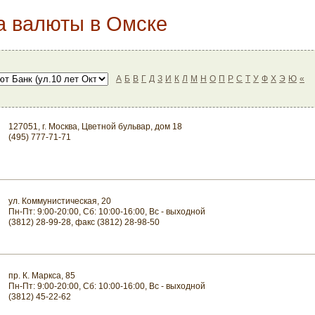
а валюты в Омске
А
Б
В
Г
Д
З
И
К
Л
М
Н
О
П
Р
С
Т
У
Ф
Х
Э
Ю
«
127051, г. Москва, Цветной бульвар, дом 18
(495) 777-71-71
ул. Коммунистическая, 20
Пн-Пт: 9:00-20:00, Сб: 10:00-16:00, Вс - выходной
(3812) 28-99-28, факс (3812) 28-98-50
пр. К. Маркса, 85
Пн-Пт: 9:00-20:00, Сб: 10:00-16:00, Вс - выходной
(3812) 45-22-62