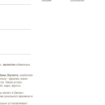
к - валютно
-обменные
банк. Валюта
, наиболее
еньги - франки, юани.
в. Такую услугу
А, евро, фунты
ы валют в Омске».
име реального времени в
торые устанавливает