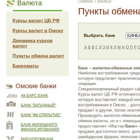
Главная
|
Валюта
Валюта
Пункты обмен
Курсы валют ЦБ РФ
Курсы валют в Омске
Выбрать банк
Динамика курсов
валют
А
Б
В
Г
Д
З
И
К
Л
М
Н
О
П
Р
Пункты обмена валют
Банкоматы
Банк – валютно-обменные оп
Наиболее востребованная среди
которую предлагает практичес
операции.
Омские банки
Специализированный раздел с
Курсы валют ЦБ РФ отличаются
АК БАРС БАНК
которую выставляет каждый ко
востребованная в Омске, - долл
БАНК "ЗАПАДНЫЙ"
продают и другие, более экзоти
БАНК "ФК ОТКРЫТИЕ"
Производить валютно-обменные 
обмена валюты, но и с помощью
БАНК ЖИЛИЩНОГО
предоставляет «Мастер-
Банк» 
ФИНАНСИРОВАНИЯ
продаже достаточно много: дол
швейцарские франки, японские 
ВНЕШПРОМБАНК