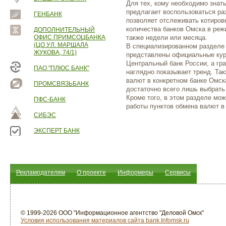
Для тех, кому необходимо знат
предлагает воспользоваться р
ГЕНБАНК
позволяет отслеживать котиров
количества банков Омска в реж
ДОПОЛНИТЕЛЬНЫЙ
ОФИС ПРИМСОЦБАНКА
также недели или месяца.
(ЦО УЛ. МАРШАЛА
В специализированном разделе
ЖУКОВА, 74/1)
представлены официальные кур
Центральный банк России, а гр
ПАО "ПЛЮС БАНК"
наглядно показывает тренд. Та
валют в конкретном банке Омска
ПРОМСВЯЗЬБАНК
достаточно всего лишь выбрать
Кроме того, в этом разделе мо
ПФС-БАНК
работы пунктов обмена валют в
СИБЭС
ЭКСПЕРТ БАНК
Рекламодателям
О проекте
Информеры
Сервисы
© 1999-2026 ООО "Информационное агентство "Деловой Омск"
Условия использования материалов сайта bank.Infomsk.ru