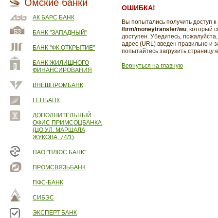
Омские банки
ОШИБКА!
АК БАРС БАНК
Вы попытались получить доступ к
/firm/moneytransfer/wu
, который 
БАНК "ЗАПАДНЫЙ"
доступен. Убедитесь, пожалуйста, 
адрес (URL) введен правильно и 
БАНК "ФК ОТКРЫТИЕ"
попытайтесь загрузить страницу 
БАНК ЖИЛИЩНОГО
Вернуться на главную
ФИНАНСИРОВАНИЯ
ВНЕШПРОМБАНК
ГЕНБАНК
ДОПОЛНИТЕЛЬНЫЙ
ОФИС ПРИМСОЦБАНКА
(ЦО УЛ. МАРШАЛА
ЖУКОВА, 74/1)
ПАО "ПЛЮС БАНК"
ПРОМСВЯЗЬБАНК
ПФС-БАНК
СИБЭС
ЭКСПЕРТ БАНК