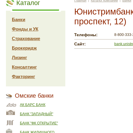
Главная
|
Каталог компаний
|
Банки
Каталог
Юнистримбанк
проспект, 12)
Банки
Фонды и УК
Телефоны:
8-800-333-
Страхование
Сайт:
bank.unist
Брокеридж
Лизинг
Консалтинг
Факторинг
Омские банки
АК БАРС БАНК
БАНК "ЗАПАДНЫЙ"
БАНК "ФК ОТКРЫТИЕ"
БАНК ЖИЛИЩНОГО