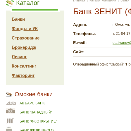
Главная
|
Каталог компаний
|
Банки
Каталог
Банк ЗЕНИТ (Ф
Банки
Адрес:
г. Омск, ул
Фонды и УК
Телефоны:
т. 21-04-17
Страхование
E-mail:
o.a.ivanov@
Брокеридж
Сайт:
Лизинг
Операционный офис "Омский" "Но
Консалтинг
Факторинг
Омские банки
АК БАРС БАНК
БАНК "ЗАПАДНЫЙ"
БАНК "ФК ОТКРЫТИЕ"
БАНК ЖИЛИЩНОГО