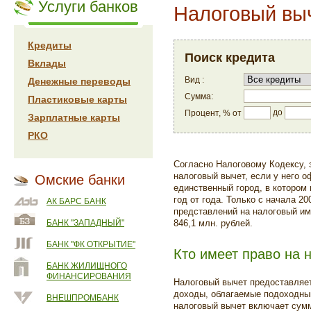
Услуги банков
Налоговый вы
Кредиты
Поиск кредита
Вклады
Вид :
Денежные переводы
Сумма:
Пластиковые карты
до
Процент, % от
Зарплатные карты
РКО
Согласно Налоговому Кодексу,
налоговый вычет, если у него 
Омские банки
единственный город, в котором
год от года. Только с начала 2
АК БАРС БАНК
представлений на налоговый и
БАНК "ЗАПАДНЫЙ"
846,1 млн. рублей.
БАНК "ФК ОТКРЫТИЕ"
Кто имеет право на 
БАНК ЖИЛИЩНОГО
ФИНАНСИРОВАНИЯ
Налоговый вычет предоставляет
доходы, облагаемые подоходным
ВНЕШПРОМБАНК
налоговый вычет включает сумм