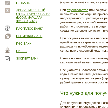
(строительство) жилья, и сумм
ГЕНБАНК
При
строительстве
или покупке 
ДОПОЛНИТЕЛЬНЫЙ
ОФИС ПРИМСОЦБАНКА
включаться: расходы на приобр
(ЦО УЛ. МАРШАЛА
недостроенного), расходы на ра
ЖУКОВА, 74/1)
документации, на приобретение
работ по строительству и отдел
ПАО "ПЛЮС БАНК"
создание автономных источников
ПРОМСВЯЗЬБАНК
При покупке квартиры в налого
приобретение квартиры или пра
ПФС-БАНК
расходы на приобретение отдел
связанные с отделкой квартиры
СИБЭС
Сумма процентов по ипотечному
ЭКСПЕРТ БАНК
как налоговый вычет, законодат
Специалисты налоговой службы 
года в качестве имущественног
сумму расходов на покупку (стр
рублей (ранее эта сумма состав
Что нужно для получ
Для получения имущественного 
заявление и приложить к нему: