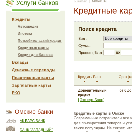
Главная
|
Кредиты
Услуги банков
Кредитные ка
Кредиты
Автокредит
Поиск кредита
Ипотека
Вид :
Потребительский кредит
Сумма:
Кредитные карты
до
Процент, % от
Кредит для бизнеса
Вклады
Денежные переводы
Кредит
/
Банк
Срок
(м
Пластиковые карты
Зарплатные карты
Доверительный
от 6
до
РКО
кредит
[
Эксперт Банк
]
Омские банки
Кредитные карты в Омске
Современные потребители все 
АК БАРС БАНК
для приобретения товаров и усл
также популярны. Не секрет, чт
БАНК "ЗАПАДНЫЙ"