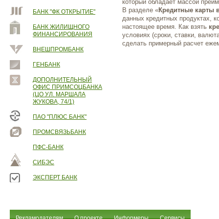
который обладает массой преи
В разделе «
Кредитные карты 
БАНК "ФК ОТКРЫТИЕ"
данных кредитных продуктах, к
настоящее время. Как взять
кр
БАНК ЖИЛИЩНОГО
ФИНАНСИРОВАНИЯ
условиях (сроки, ставки, валют
сделать примерный расчет ежем
ВНЕШПРОМБАНК
ГЕНБАНК
ДОПОЛНИТЕЛЬНЫЙ
ОФИС ПРИМСОЦБАНКА
(ЦО УЛ. МАРШАЛА
ЖУКОВА, 74/1)
ПАО "ПЛЮС БАНК"
ПРОМСВЯЗЬБАНК
ПФС-БАНК
СИБЭС
ЭКСПЕРТ БАНК
Рекламодателям
О проекте
Информеры
Сервисы